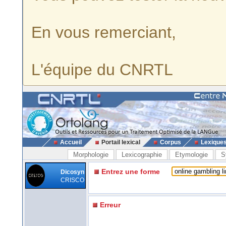
En vous remerciant,
L'équipe du CNRTL
Accueil
Portail lexical
Corpus
Lexique
Morphologie
Lexicographie
Etymologie
S
Entrez une forme
Dicosyn
CRISCO
Erreur