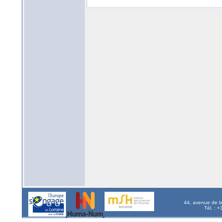
44, avenue de l
Tél. : 