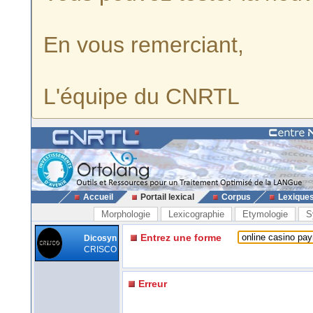
En vous remerciant,
L'équipe du CNRTL
Accueil
Portail lexical
Corpus
Lexique
Morphologie
Lexicographie
Etymologie
S
Entrez une forme
Dicosyn
CRISCO
Erreur