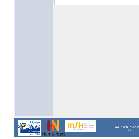
44, avenue de l
Tél. : 