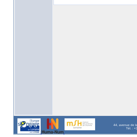
44, avenue de l
Tél. : 