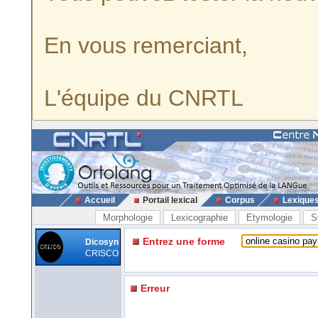
En vous remerciant,
L'équipe du CNRTL
Accueil
Portail lexical
Corpus
Lexique
Morphologie
Lexicographie
Etymologie
S
Entrez une forme
Dicosyn
CRISCO
Erreur