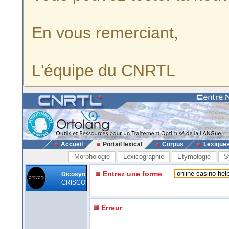
En vous remerciant,
L'équipe du CNRTL
Accueil
Portail lexical
Corpus
Lexique
Morphologie
Lexicographie
Etymologie
S
Entrez une forme
Dicosyn
CRISCO
Erreur