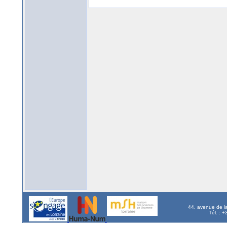
44, avenue de l
Tél. : 