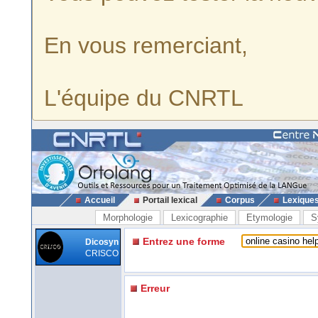
En vous remerciant,
L'équipe du CNRTL
Accueil
Portail lexical
Corpus
Lexique
Morphologie
Lexicographie
Etymologie
S
Entrez une forme
Dicosyn
CRISCO
Erreur