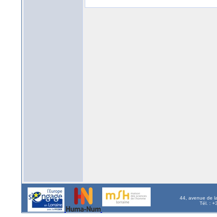
44, avenue de l
Tél. : 