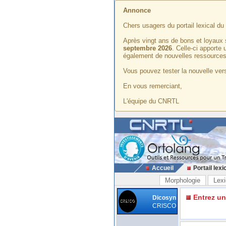
Annonce
Chers usagers du portail lexical d
Après vingt ans de bons et loyaux 
septembre 2026
. Celle-ci apporte
également de nouvelles ressources
Vous pouvez tester la nouvelle vers
En vous remerciant,
L'équipe du CNRTL
Accueil
Portail lexi
Morphologie
Lexi
Entrez u
Dicosyn
CRISCO