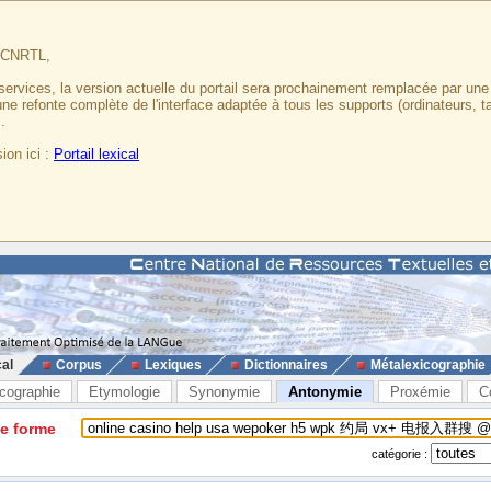
u CNRTL,
services, la version actuelle du portail sera prochainement remplacée par un
 une refonte complète de l'interface adaptée à tous les supports (ordinateurs, t
.
ion ici :
Portail lexical
cal
Corpus
Lexiques
Dictionnaires
Métalexicographie
cographie
Etymologie
Synonymie
Antonymie
Proxémie
C
ne forme
catégorie :