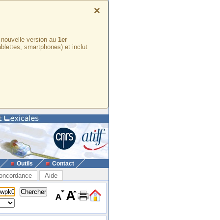
×
e nouvelle version au
1er
ablettes, smartphones) et inclut
Outils
Contact
oncordance
Aide