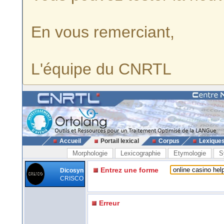
En vous remerciant,
L'équipe du CNRTL
Accueil
Portail lexical
Corpus
Lexique
Morphologie
Lexicographie
Etymologie
S
Entrez une forme
Dicosyn
CRISCO
Erreur