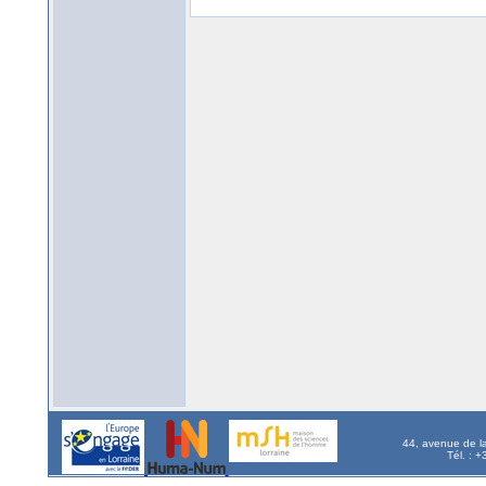
44, avenue de l
Tél. : 