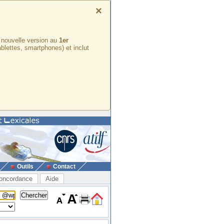
×
e nouvelle version au
1er
ablettes, smartphones) et inclut
Outils
Contact
oncordance
Aide