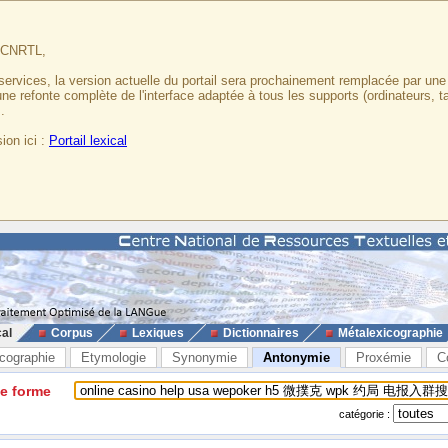
u CNRTL,
services, la version actuelle du portail sera prochainement remplacée par un
 une refonte complète de l'interface adaptée à tous les supports (ordinateurs, t
.
ion ici :
Portail lexical
cal
Corpus
Lexiques
Dictionnaires
Métalexicographie
cographie
Etymologie
Synonymie
Antonymie
Proxémie
C
ne forme
catégorie :