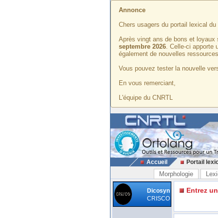
Annonce
Chers usagers du portail lexical d
Après vingt ans de bons et loyaux 
septembre 2026
. Celle-ci apporte
également de nouvelles ressources
Vous pouvez tester la nouvelle vers
En vous remerciant,
L'équipe du CNRTL
Accueil
Portail lexi
Morphologie
Lexi
Entrez u
Dicosyn
CRISCO