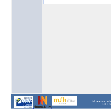
44, avenue de l
Tél. : 