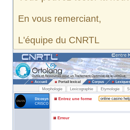
En vous remerciant,
L'équipe du CNRTL
Accueil
Portail lexical
Corpus
Lexique
Morphologie
Lexicographie
Etymologie
S
Entrez une forme
Dicosyn
CRISCO
Erreur