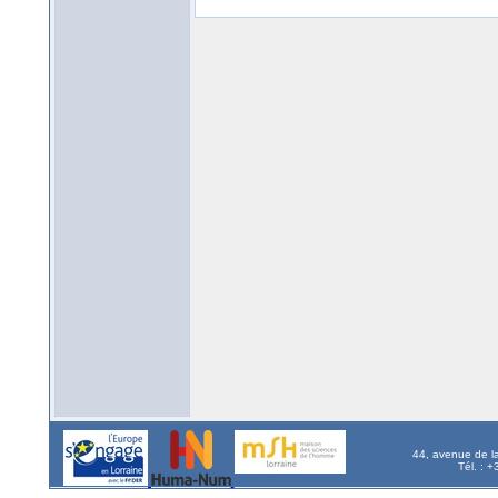
44, avenue de l
Tél. : 