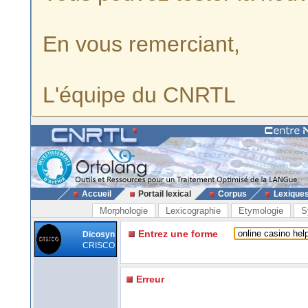
En vous remerciant,
L'équipe du CNRTL
Accueil
Portail lexical
Corpus
Lexique
Morphologie
Lexicographie
Etymologie
S
Entrez une forme
Dicosyn
CRISCO
Erreur