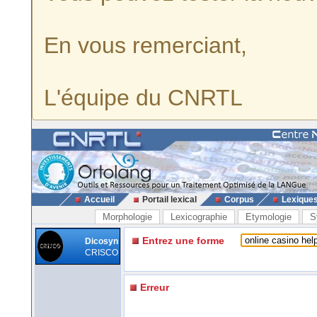
En vous remerciant,
L'équipe du CNRTL
Accueil
Portail lexical
Corpus
Lexique
Morphologie
Lexicographie
Etymologie
S
Entrez une forme
Dicosyn
CRISCO
Erreur