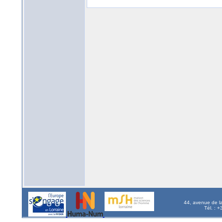
44, avenue de l
Tél. : 