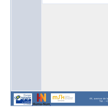
44, avenue de l
Tél. : 