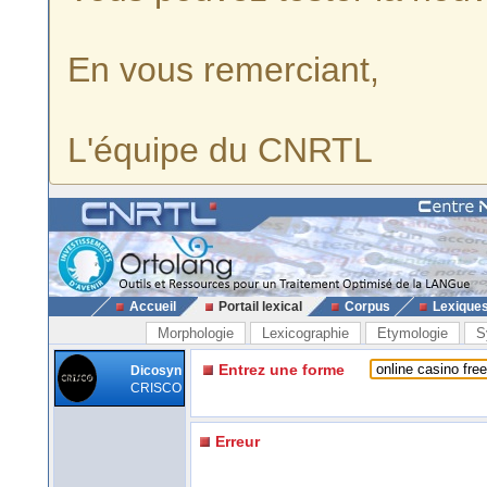
En vous remerciant,
L'équipe du CNRTL
Accueil
Portail lexical
Corpus
Lexique
Morphologie
Lexicographie
Etymologie
S
Entrez une forme
Dicosyn
CRISCO
Erreur