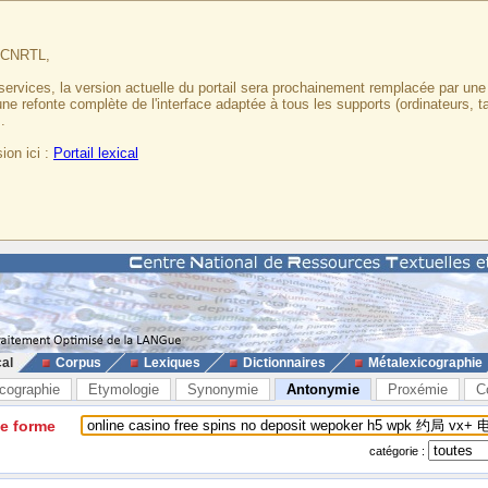
u CNRTL,
services, la version actuelle du portail sera prochainement remplacée par un
 une refonte complète de l'interface adaptée à tous les supports (ordinateurs, t
.
ion ici :
Portail lexical
cal
Corpus
Lexiques
Dictionnaires
Métalexicographie
cographie
Etymologie
Synonymie
Antonymie
Proxémie
C
ne forme
catégorie :