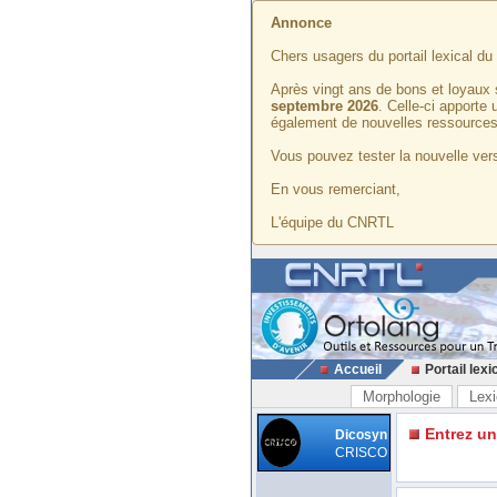
Annonce
Chers usagers du portail lexical d
Après vingt ans de bons et loyaux 
septembre 2026
. Celle-ci apporte
également de nouvelles ressources
Vous pouvez tester la nouvelle vers
En vous remerciant,
L'équipe du CNRTL
Accueil
Portail lexi
Morphologie
Lexi
Entrez u
Dicosyn
CRISCO