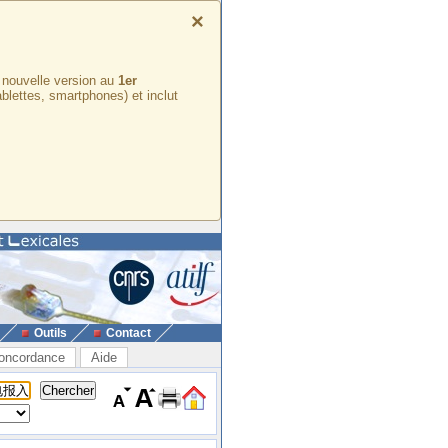
×
e nouvelle version au
1er
ablettes, smartphones) et inclut
Outils
Contact
oncordance
Aide