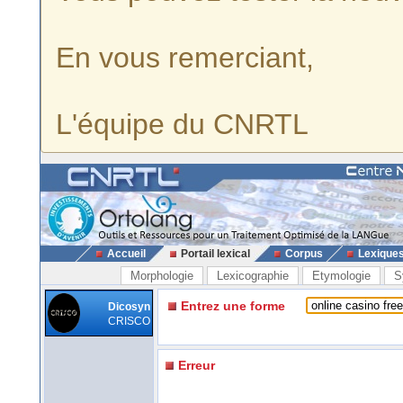
En vous remerciant,
L'équipe du CNRTL
Accueil
Portail lexical
Corpus
Lexique
Morphologie
Lexicographie
Etymologie
S
Entrez une forme
Dicosyn
CRISCO
Erreur