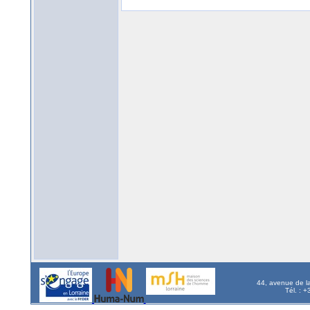
44, avenue de l
Tél. : 