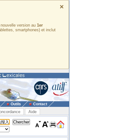
×
e nouvelle version au
1er
ablettes, smartphones) et inclut
Outils
Contact
oncordance
Aide