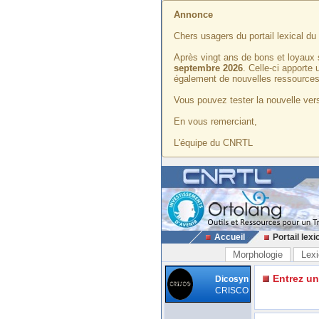
Annonce
Chers usagers du portail lexical d
Après vingt ans de bons et loyaux 
septembre 2026
. Celle-ci apporte
également de nouvelles ressources
Vous pouvez tester la nouvelle vers
En vous remerciant,
L'équipe du CNRTL
Accueil
Portail lexi
Morphologie
Lexi
Entrez u
Dicosyn
CRISCO