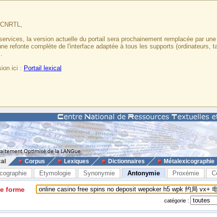
u CNRTL,
services, la version actuelle du portail sera prochainement remplacée par un
 une refonte complète de l'interface adaptée à tous les supports (ordinateurs, t
.
ion ici :
Portail lexical
cal
Corpus
Lexiques
Dictionnaires
Métalexicographie
cographie
Etymologie
Synonymie
Antonymie
Proxémie
C
ne forme
catégorie :