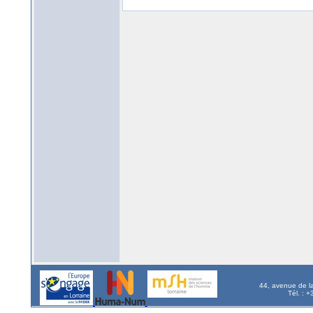
44, avenue de l
Tél. : 