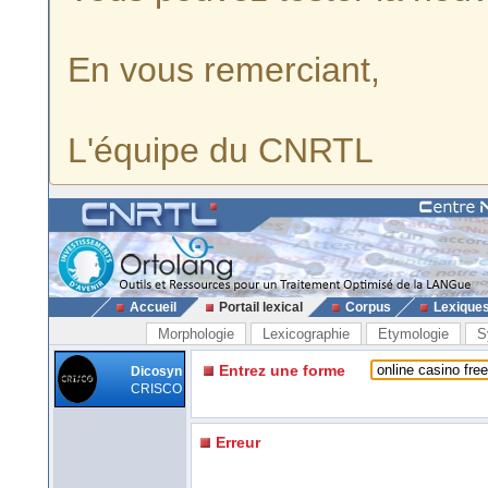
En vous remerciant,
L'équipe du CNRTL
Accueil
Portail lexical
Corpus
Lexique
Morphologie
Lexicographie
Etymologie
S
Entrez une forme
Dicosyn
CRISCO
Erreur