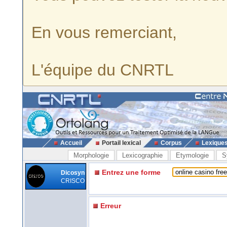
En vous remerciant,
L'équipe du CNRTL
Accueil
Portail lexical
Corpus
Lexique
Morphologie
Lexicographie
Etymologie
S
Entrez une forme
Dicosyn
CRISCO
Erreur