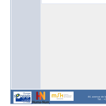
44, avenue de l
Tél. : 