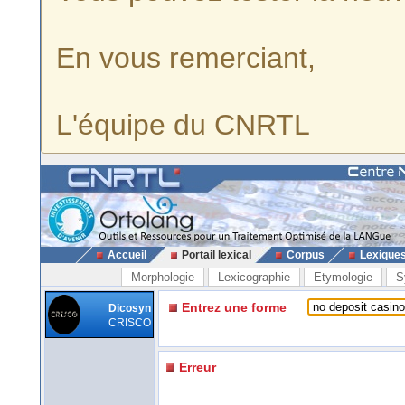
En vous remerciant,
L'équipe du CNRTL
Accueil
Portail lexical
Corpus
Lexique
Morphologie
Lexicographie
Etymologie
S
Entrez une forme
Dicosyn
CRISCO
Erreur