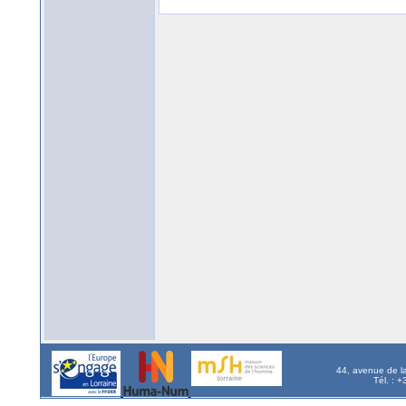
44, avenue de l
Tél. : 