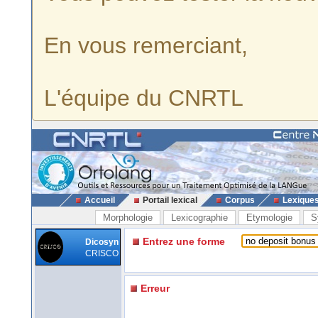
En vous remerciant,
L'équipe du CNRTL
Accueil
Portail lexical
Corpus
Lexique
Morphologie
Lexicographie
Etymologie
S
Entrez une forme
Dicosyn
CRISCO
Erreur