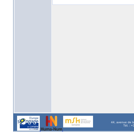
44, avenue de l
Tél. : 