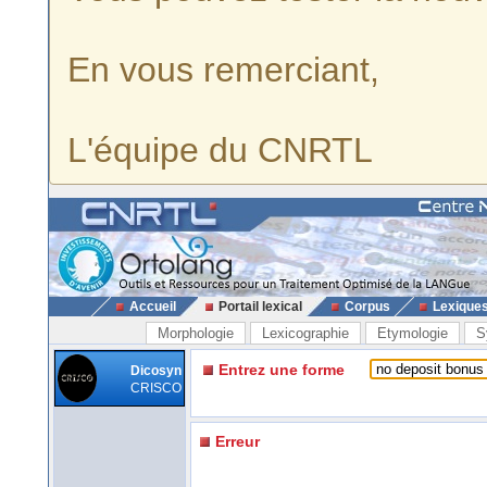
En vous remerciant,
L'équipe du CNRTL
Accueil
Portail lexical
Corpus
Lexique
Morphologie
Lexicographie
Etymologie
S
Entrez une forme
Dicosyn
CRISCO
Erreur