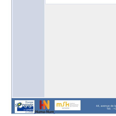
44, avenue de l
Tél. : 