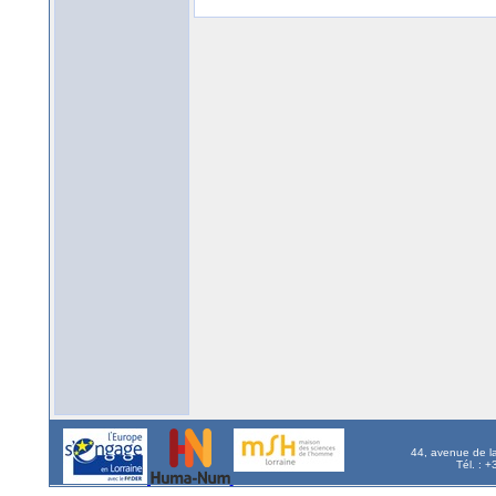
44, avenue de l
Tél. : 