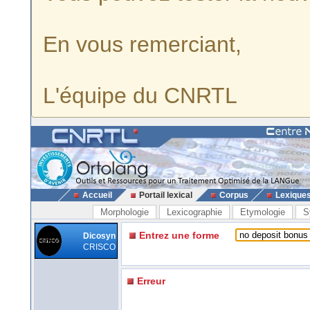
En vous remerciant,
L'équipe du CNRTL
Accueil
Portail lexical
Corpus
Lexique
Morphologie
Lexicographie
Etymologie
S
Entrez une forme
Dicosyn
CRISCO
Erreur