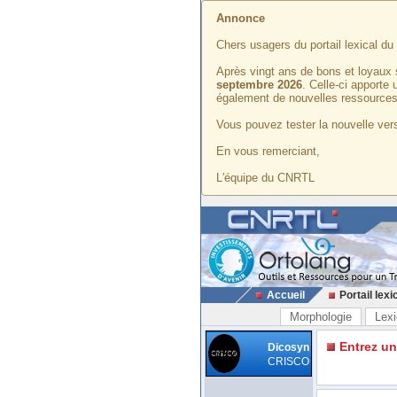
Annonce
Chers usagers du portail lexical d
Après vingt ans de bons et loyaux 
septembre 2026
. Celle-ci apporte
également de nouvelles ressources
Vous pouvez tester la nouvelle vers
En vous remerciant,
L'équipe du CNRTL
Accueil
Portail lexi
Morphologie
Lexi
Entrez u
Dicosyn
CRISCO