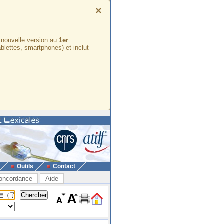
×
e nouvelle version au
1er
ablettes, smartphones) et inclut
Outils
Contact
oncordance
Aide