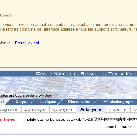
u CNRTL,
services, la version actuelle du portail sera prochainement remplacée par un
 une refonte complète de l'interface adaptée à tous les supports (ordinateurs, t
.
ion ici :
Portail lexical
cal
Corpus
Lexiques
Dictionnaires
Métalexicographie
cographie
Etymologie
Synonymie
Antonymie
Proxémie
C
ne forme
catégorie :