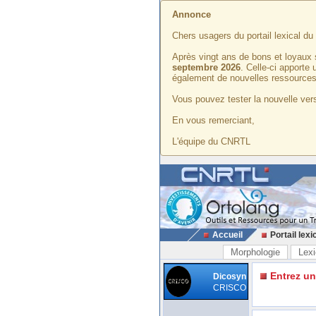
Annonce
Chers usagers du portail lexical d
Après vingt ans de bons et loyaux 
septembre 2026
. Celle-ci apporte
également de nouvelles ressources
Vous pouvez tester la nouvelle vers
En vous remerciant,
L'équipe du CNRTL
Accueil
Portail lexi
Morphologie
Lexi
Entrez u
Dicosyn
CRISCO