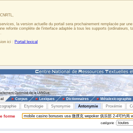
u CNRTL,
services, la version actuelle du portail sera prochainement remplacée par un
 une refonte complète de l'interface adaptée à tous les supports (ordinateurs, t
.
ion ici :
Portail lexical
cal
Corpus
Lexiques
Dictionnaires
Métalexicographie
cographie
Etymologie
Synonymie
Antonymie
Proxémie
C
ne forme
catégorie :