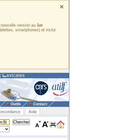
×
e nouvelle version au
1er
ablettes, smartphones) et inclut
Outils
Contact
oncordance
Aide