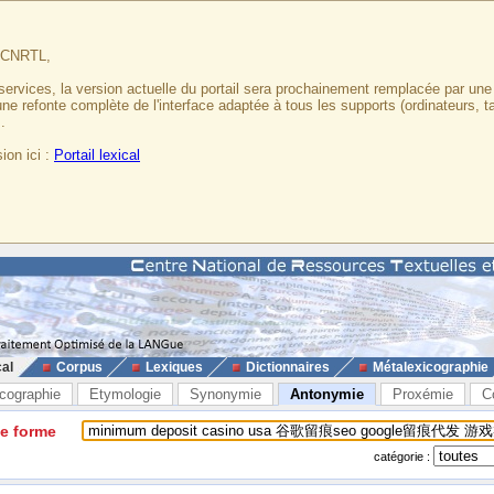
u CNRTL,
services, la version actuelle du portail sera prochainement remplacée par un
 une refonte complète de l'interface adaptée à tous les supports (ordinateurs, t
.
ion ici :
Portail lexical
cal
Corpus
Lexiques
Dictionnaires
Métalexicographie
cographie
Etymologie
Synonymie
Antonymie
Proxémie
C
ne forme
catégorie :