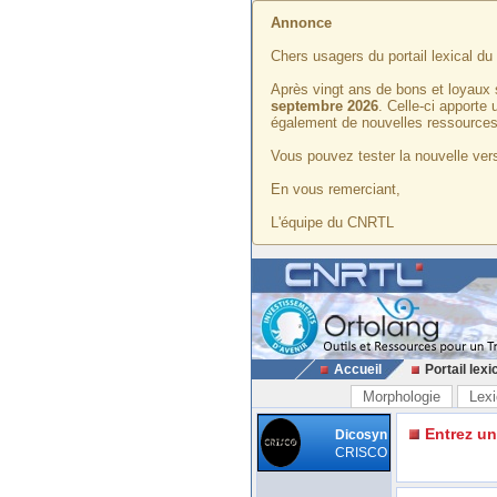
Annonce
Chers usagers du portail lexical d
Après vingt ans de bons et loyaux 
septembre 2026
. Celle-ci apporte
également de nouvelles ressources
Vous pouvez tester la nouvelle vers
En vous remerciant,
L'équipe du CNRTL
Accueil
Portail lexi
Morphologie
Lexi
Entrez u
Dicosyn
CRISCO