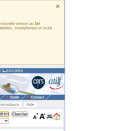
×
e nouvelle version au
1er
ablettes, smartphones) et inclut
Outils
Contact
oncordance
Aide