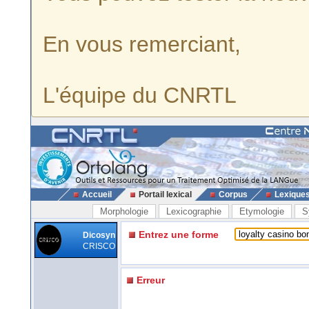
En vous remerciant,
L'équipe du CNRTL
Accueil
Portail lexical
Corpus
Lexique
Morphologie
Lexicographie
Etymologie
S
Entrez une forme
Dicosyn
CRISCO
Erreur