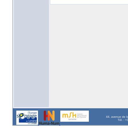
44, avenue de l
Tél. : 