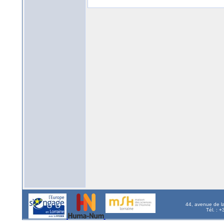
44, avenue de l
Tél. : 