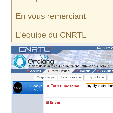
En vous remerciant,
L'équipe du CNRTL
Accueil
Portail lexical
Corpus
Lexique
Morphologie
Lexicographie
Etymologie
S
Entrez une forme
Dicosyn
CRISCO
Erreur