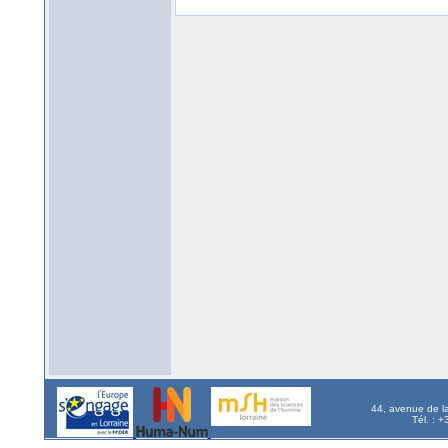
44, avenue de l
Tél. : 