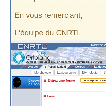
En vous remerciant,
L'équipe du CNRTL
Accueil
Portail lexical
Corpus
Lexique
Morphologie
Lexicographie
Etymologie
S
Entrez une forme
Dicosyn
CRISCO
Erreur