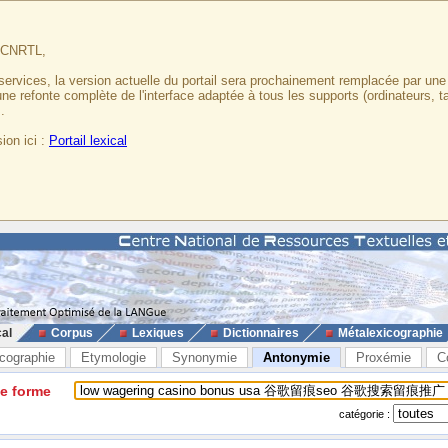
u CNRTL,
services, la version actuelle du portail sera prochainement remplacée par un
 une refonte complète de l'interface adaptée à tous les supports (ordinateurs, t
.
ion ici :
Portail lexical
cal
Corpus
Lexiques
Dictionnaires
Métalexicographie
cographie
Etymologie
Synonymie
Antonymie
Proxémie
C
ne forme
catégorie :