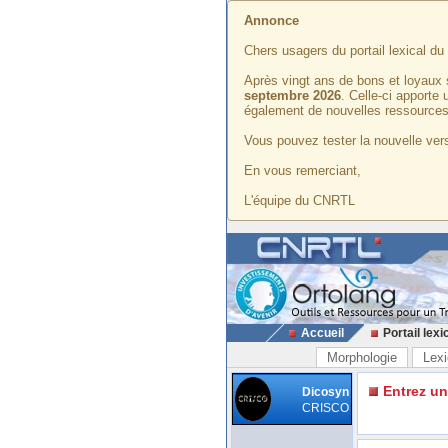
Annonce
Chers usagers du portail lexical d
Après vingt ans de bons et loyaux 
septembre 2026
. Celle-ci apporte
également de nouvelles ressources
Vous pouvez tester la nouvelle vers
En vous remerciant,
L'équipe du CNRTL
Accueil
Portail lexi
Morphologie
Lexi
Entrez u
Dicosyn
CRISCO