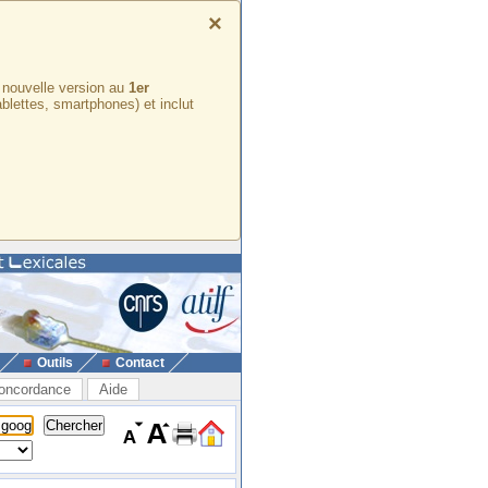
×
e nouvelle version au
1er
ablettes, smartphones) et inclut
Outils
Contact
oncordance
Aide