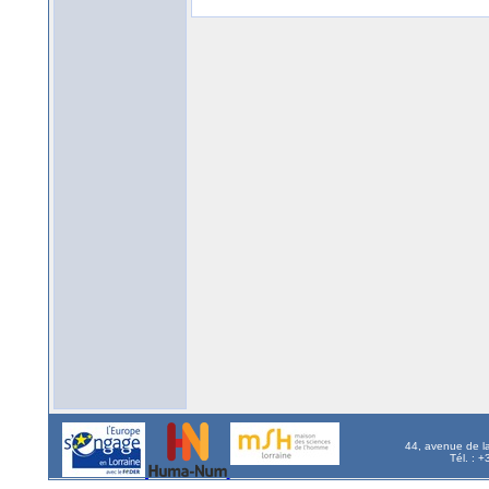
44, avenue de l
Tél. : 