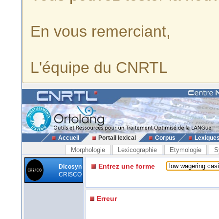
En vous remerciant,
L'équipe du CNRTL
Accueil
Portail lexical
Corpus
Lexique
Morphologie
Lexicographie
Etymologie
S
Entrez une forme
Dicosyn
CRISCO
Erreur