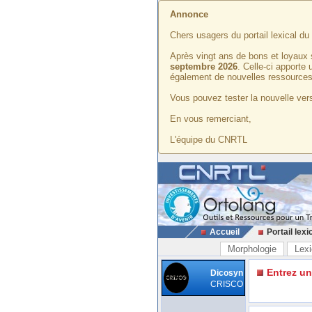
Annonce
Chers usagers du portail lexical d
Après vingt ans de bons et loyaux 
septembre 2026
. Celle-ci apporte
également de nouvelles ressources
Vous pouvez tester la nouvelle vers
En vous remerciant,
L'équipe du CNRTL
Accueil
Portail lexi
Morphologie
Lexi
Entrez u
Dicosyn
CRISCO