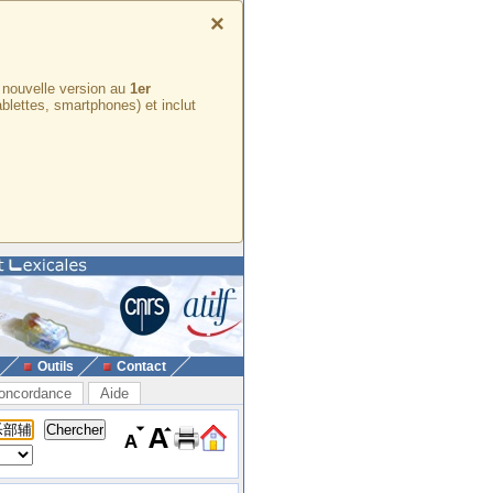
×
e nouvelle version au
1er
ablettes, smartphones) et inclut
Outils
Contact
oncordance
Aide