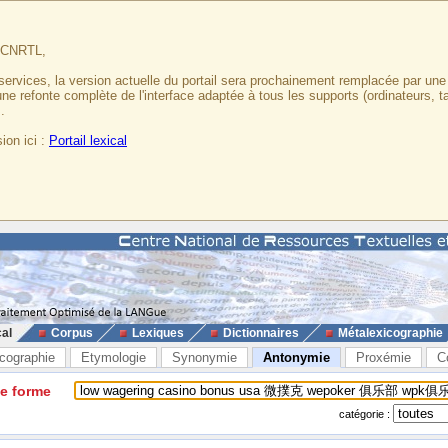
u CNRTL,
services, la version actuelle du portail sera prochainement remplacée par un
 une refonte complète de l'interface adaptée à tous les supports (ordinateurs, t
.
ion ici :
Portail lexical
cal
Corpus
Lexiques
Dictionnaires
Métalexicographie
cographie
Etymologie
Synonymie
Antonymie
Proxémie
C
ne forme
catégorie :