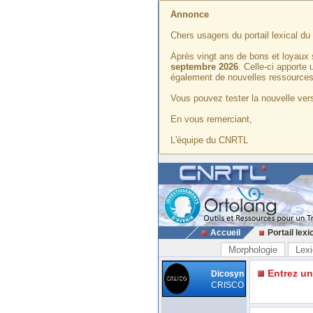
Annonce
Chers usagers du portail lexical d
Après vingt ans de bons et loyaux 
septembre 2026
. Celle-ci apporte
également de nouvelles ressources
Vous pouvez tester la nouvelle vers
En vous remerciant,
L'équipe du CNRTL
Accueil
Portail lexi
Morphologie
Lexi
Entrez u
Dicosyn
CRISCO