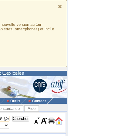
×
e nouvelle version au
1er
ablettes, smartphones) et inclut
Outils
Contact
oncordance
Aide