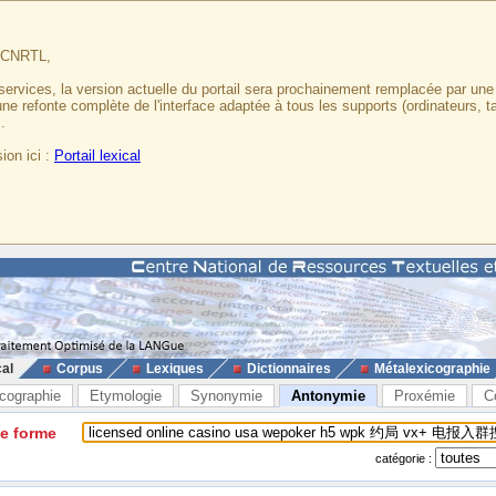
u CNRTL,
services, la version actuelle du portail sera prochainement remplacée par un
 une refonte complète de l'interface adaptée à tous les supports (ordinateurs, t
.
ion ici :
Portail lexical
cal
Corpus
Lexiques
Dictionnaires
Métalexicographie
cographie
Etymologie
Synonymie
Antonymie
Proxémie
C
ne forme
catégorie :