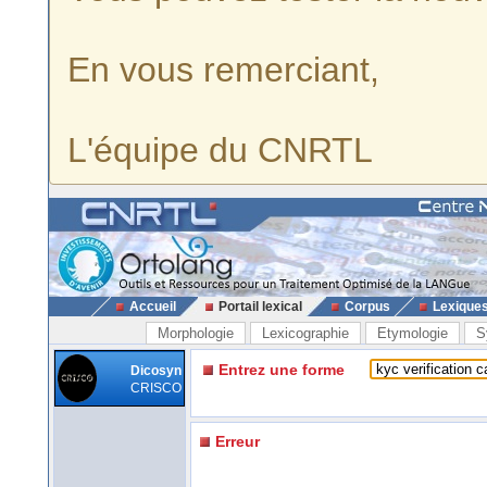
En vous remerciant,
L'équipe du CNRTL
Accueil
Portail lexical
Corpus
Lexique
Morphologie
Lexicographie
Etymologie
S
Entrez une forme
Dicosyn
CRISCO
Erreur