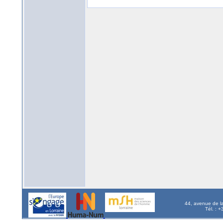
44, avenue de l
Tél. : 