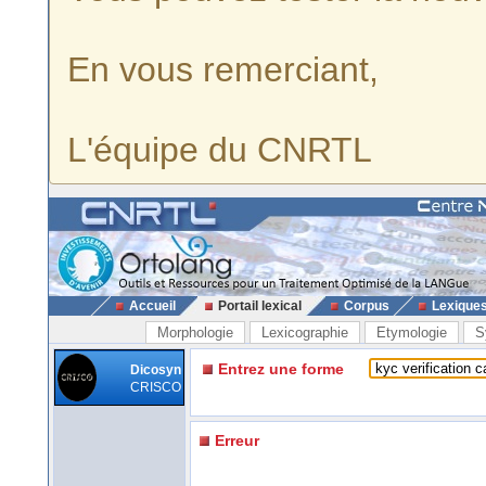
En vous remerciant,
L'équipe du CNRTL
Accueil
Portail lexical
Corpus
Lexique
Morphologie
Lexicographie
Etymologie
S
Entrez une forme
Dicosyn
CRISCO
Erreur