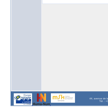
44, avenue de l
Tél. : 