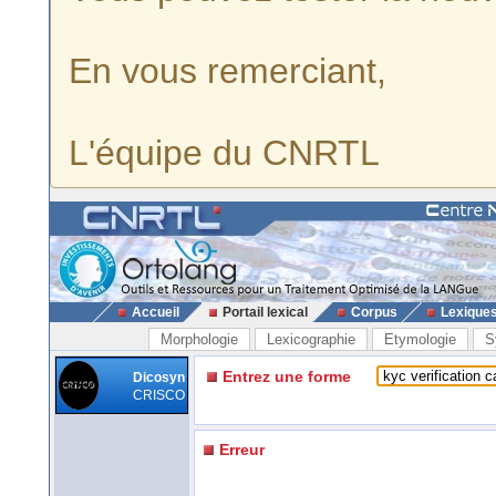
En vous remerciant,
L'équipe du CNRTL
Accueil
Portail lexical
Corpus
Lexique
Morphologie
Lexicographie
Etymologie
S
Entrez une forme
Dicosyn
CRISCO
Erreur