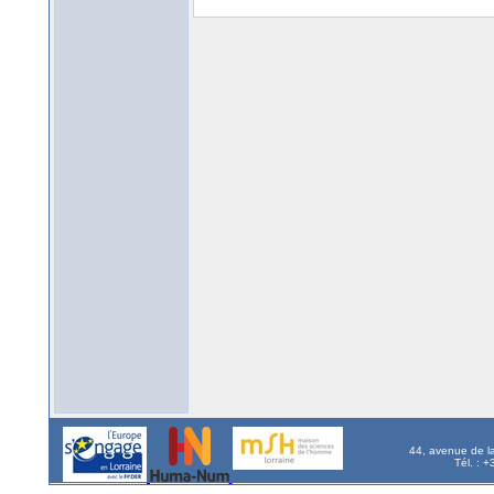
44, avenue de l
Tél. : 