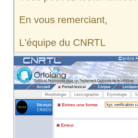
En vous remerciant,
L'équipe du CNRTL
Accueil
Portail lexical
Corpus
Lexique
Morphologie
Lexicographie
Etymologie
S
Entrez une forme
Dicosyn
CRISCO
Erreur