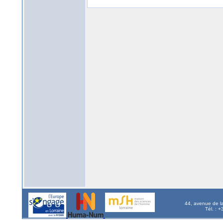
44, avenue de l
Tél. : 