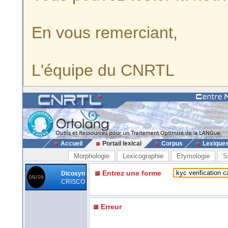
En vous remerciant,
L'équipe du CNRTL
Accueil
Portail lexical
Corpus
Lexique
Morphologie
Lexicographie
Etymologie
S
Entrez une forme
Dicosyn
CRISCO
Erreur