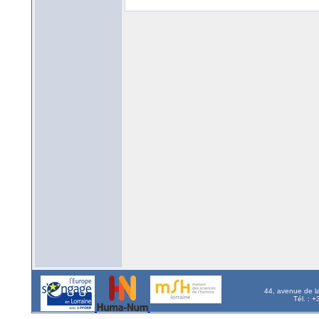
44, avenue de l
Tél. : 