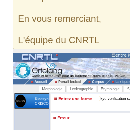
En vous remerciant,
L'équipe du CNRTL
Accueil
Portail lexical
Corpus
Lexique
Morphologie
Lexicographie
Etymologie
S
Entrez une forme
Dicosyn
CRISCO
Erreur