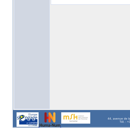
44, avenue de l
Tél. : 