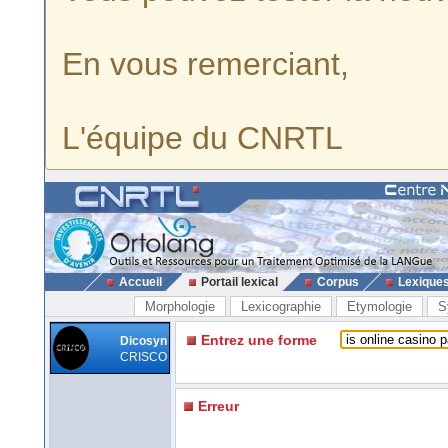
En vous remerciant,
L'équipe du CNRTL
Accueil
Portail lexical
Corpus
Lexique
Morphologie
Lexicographie
Etymologie
S
Entrez une forme
Dicosyn
CRISCO
Erreur