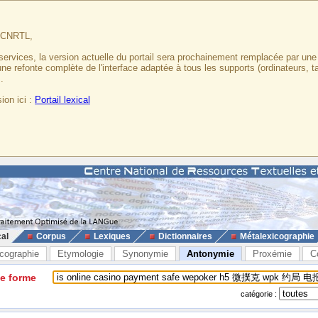
u CNRTL,
services, la version actuelle du portail sera prochainement remplacée par un
 une refonte complète de l'interface adaptée à tous les supports (ordinateurs, t
.
ion ici :
Portail lexical
cal
Corpus
Lexiques
Dictionnaires
Métalexicographie
cographie
Etymologie
Synonymie
Antonymie
Proxémie
C
ne forme
catégorie :