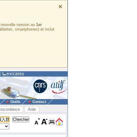
×
e nouvelle version au
1er
ablettes, smartphones) et inclut
Outils
Contact
oncordance
Aide