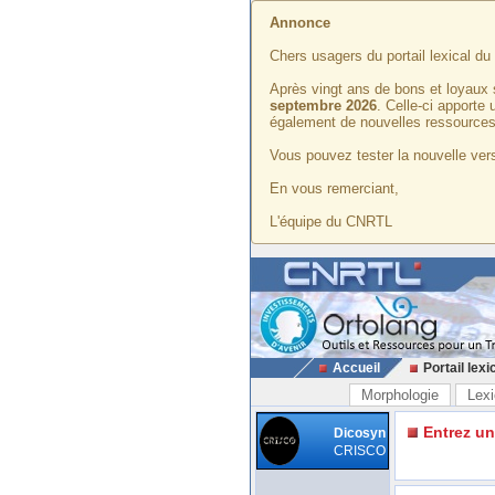
Annonce
Chers usagers du portail lexical d
Après vingt ans de bons et loyaux 
septembre 2026
. Celle-ci apporte
également de nouvelles ressources
Vous pouvez tester la nouvelle vers
En vous remerciant,
L'équipe du CNRTL
Accueil
Portail lexi
Morphologie
Lexi
Entrez u
Dicosyn
CRISCO