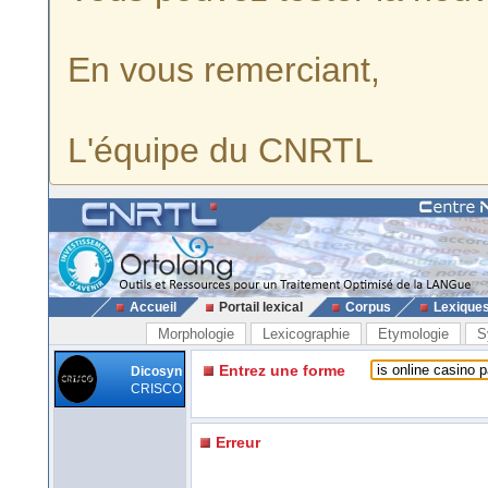
En vous remerciant,
L'équipe du CNRTL
Accueil
Portail lexical
Corpus
Lexique
Morphologie
Lexicographie
Etymologie
S
Entrez une forme
Dicosyn
CRISCO
Erreur