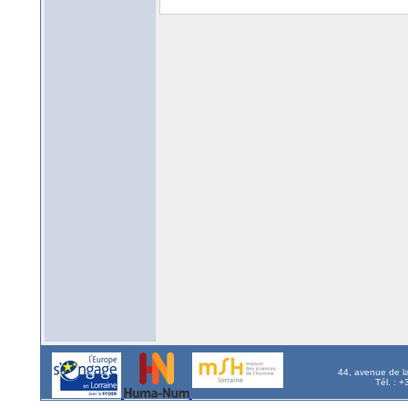
44, avenue de l
Tél. : 