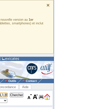
×
e nouvelle version au
1er
ablettes, smartphones) et inclut
Outils
Contact
oncordance
Aide