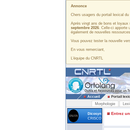
Annonce
Chers usagers du portail lexical d
Après vingt ans de bons et loyaux 
septembre 2026
. Celle-ci apporte
également de nouvelles ressources
Vous pouvez tester la nouvelle vers
En vous remerciant,
L'équipe du CNRTL
Accueil
Portail lexi
Morphologie
Lexi
Entrez u
Dicosyn
CRISCO