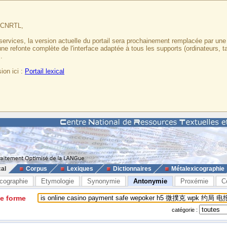
u CNRTL,
services, la version actuelle du portail sera prochainement remplacée par un
 une refonte complète de l'interface adaptée à tous les supports (ordinateurs, t
.
ion ici :
Portail lexical
cal
Corpus
Lexiques
Dictionnaires
Métalexicographie
cographie
Etymologie
Synonymie
Antonymie
Proxémie
C
ne forme
catégorie :