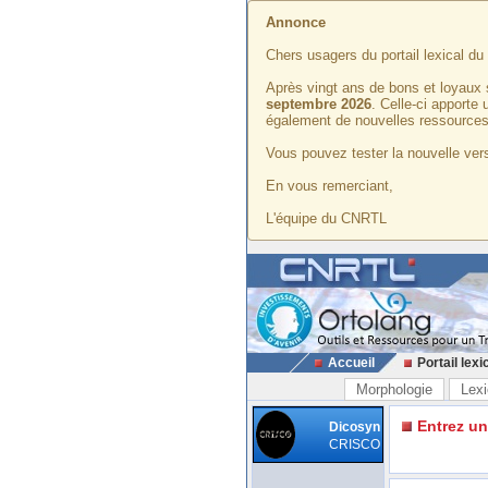
Annonce
Chers usagers du portail lexical d
Après vingt ans de bons et loyaux 
septembre 2026
. Celle-ci apporte
également de nouvelles ressources
Vous pouvez tester la nouvelle vers
En vous remerciant,
L'équipe du CNRTL
Accueil
Portail lexi
Morphologie
Lexi
Entrez u
Dicosyn
CRISCO