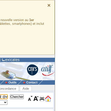
×
e nouvelle version au
1er
ablettes, smartphones) et inclut
Outils
Contact
oncordance
Aide