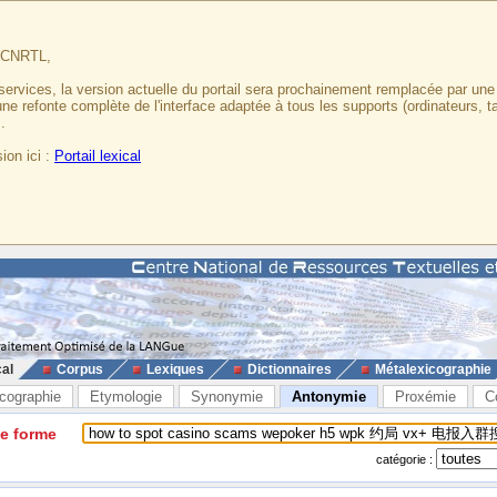
u CNRTL,
services, la version actuelle du portail sera prochainement remplacée par un
 une refonte complète de l'interface adaptée à tous les supports (ordinateurs, t
.
ion ici :
Portail lexical
cal
Corpus
Lexiques
Dictionnaires
Métalexicographie
cographie
Etymologie
Synonymie
Antonymie
Proxémie
C
ne forme
catégorie :