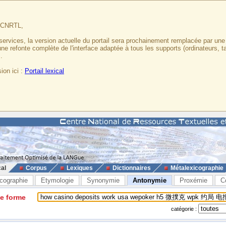
u CNRTL,
services, la version actuelle du portail sera prochainement remplacée par un
 une refonte complète de l'interface adaptée à tous les supports (ordinateurs, t
.
ion ici :
Portail lexical
cal
Corpus
Lexiques
Dictionnaires
Métalexicographie
cographie
Etymologie
Synonymie
Antonymie
Proxémie
C
ne forme
catégorie :