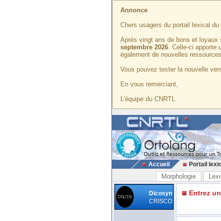
Annonce
Chers usagers du portail lexical d
Après vingt ans de bons et loyaux 
septembre 2026
. Celle-ci apporte
également de nouvelles ressources
Vous pouvez tester la nouvelle vers
En vous remerciant,
L'équipe du CNRTL
Accueil
Portail lexi
Morphologie
Lexi
Entrez u
Dicosyn
CRISCO