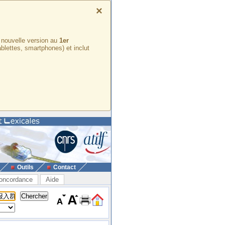
×
e nouvelle version au
1er
ablettes, smartphones) et inclut
Outils
Contact
oncordance
Aide