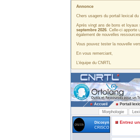
Annonce
Chers usagers du portail lexical d
Après vingt ans de bons et loyaux 
septembre 2026
. Celle-ci apporte
également de nouvelles ressources
Vous pouvez tester la nouvelle vers
En vous remerciant,
L'équipe du CNRTL
Accueil
Portail lexi
Morphologie
Lexi
Entrez u
Dicosyn
CRISCO