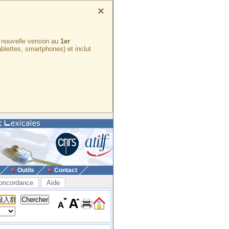
×
e nouvelle version au
1er
ablettes, smartphones) et inclut
Outils
Contact
oncordance
Aide