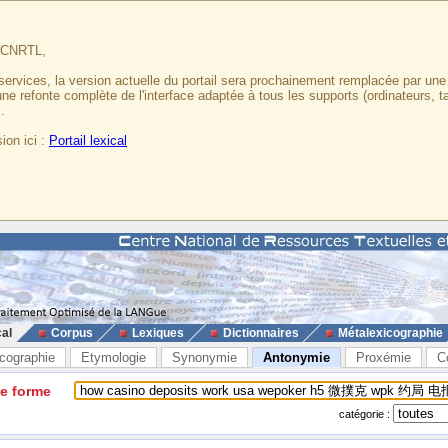
u CNRTL,
services, la version actuelle du portail sera prochainement remplacée par un
 une refonte complète de l'interface adaptée à tous les supports (ordinateurs, t
.
ion ici :
Portail lexical
cal
Corpus
Lexiques
Dictionnaires
Métalexicographie
cographie
Etymologie
Synonymie
Antonymie
Proxémie
C
ne forme
catégorie :