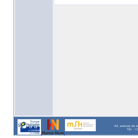
44, avenue de l
Tél. : 