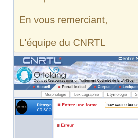
En vous remerciant,
L'équipe du CNRTL
Accueil
Portail lexical
Corpus
Lexique
Morphologie
Lexicographie
Etymologie
S
Entrez une forme
Dicosyn
CRISCO
Erreur