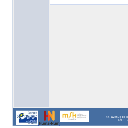
44, avenue de l
Tél. : 