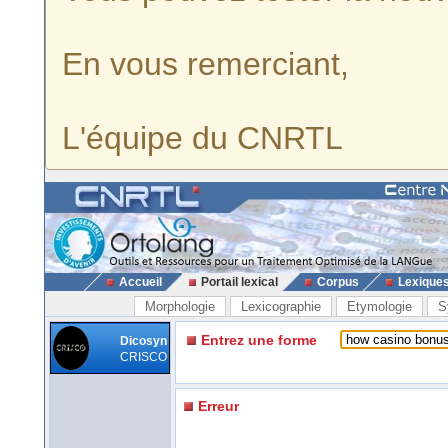
En vous remerciant,
L'équipe du CNRTL
Accueil
Portail lexical
Corpus
Lexique
Morphologie
Lexicographie
Etymologie
S
Entrez une forme
Dicosyn
CRISCO
Erreur