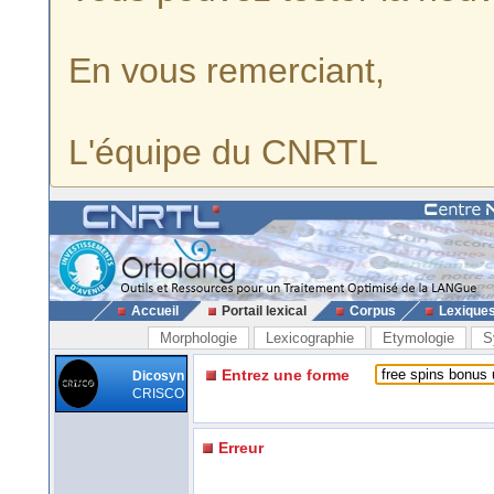
En vous remerciant,
L'équipe du CNRTL
Accueil
Portail lexical
Corpus
Lexique
Morphologie
Lexicographie
Etymologie
S
Entrez une forme
Dicosyn
CRISCO
Erreur