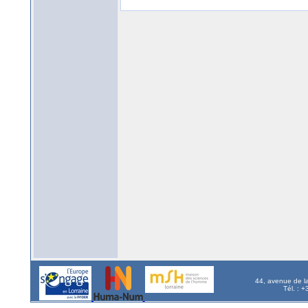
44, avenue de l
Tél. : 