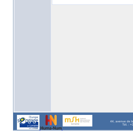
44, avenue de l
Tél. : 