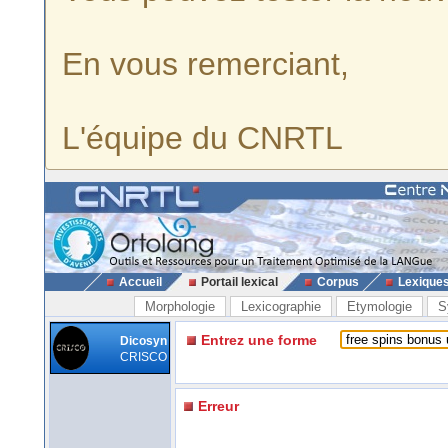
En vous remerciant,
L'équipe du CNRTL
Accueil
Portail lexical
Corpus
Lexique
Morphologie
Lexicographie
Etymologie
S
Entrez une forme
Dicosyn
CRISCO
Erreur