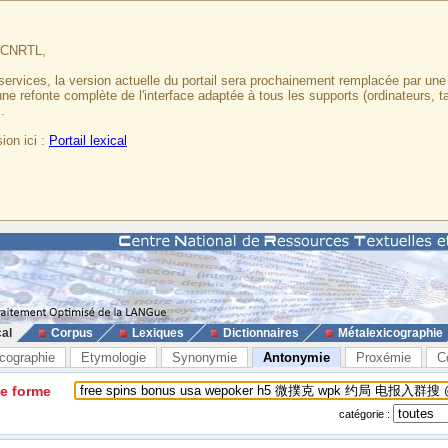
u CNRTL,
services, la version actuelle du portail sera prochainement remplacée par un
 une refonte complète de l'interface adaptée à tous les supports (ordinateurs, t
.
ion ici :
Portail lexical
cal
Corpus
Lexiques
Dictionnaires
Métalexicographie
cographie
Etymologie
Synonymie
Antonymie
Proxémie
C
ne forme
catégorie :