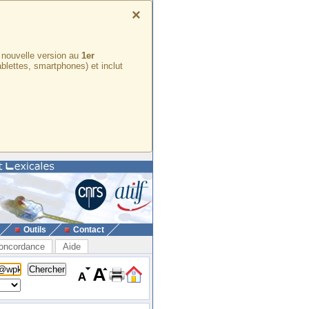
×
e nouvelle version au
1er
ablettes, smartphones) et inclut
Outils
Contact
oncordance
Aide