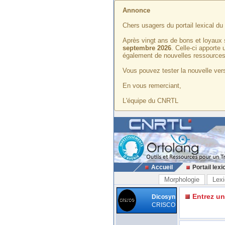
Annonce
Chers usagers du portail lexical d
Après vingt ans de bons et loyaux 
septembre 2026
. Celle-ci apporte
également de nouvelles ressources
Vous pouvez tester la nouvelle vers
En vous remerciant,
L'équipe du CNRTL
Accueil
Portail lexi
Morphologie
Lexi
Entrez u
Dicosyn
CRISCO