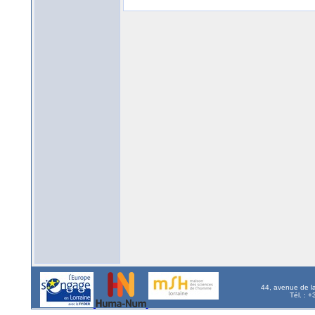
44, avenue de l
Tél. : 