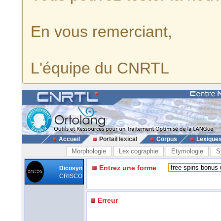
En vous remerciant,
L'équipe du CNRTL
Accueil
Portail lexical
Corpus
Lexique
Morphologie
Lexicographie
Etymologie
S
Entrez une forme
Dicosyn
CRISCO
Erreur